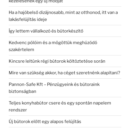
kezelésének egy új módját
Ha a hajóbelső dizájnosabb, mint az otthonod, itt van a
lakásfelújítás ideje
Így lettem vállalkozó és bútorkészítő
Kedvenc pólóim és a mögöttük meghúzódó
szakértelem
Kincsre leltünk régi bútorok költöztetése során
Mire van szükség akkor, ha céget szeretnénk alapítani?
Pannon-Safe Kft – Pénzügyeink és bútoraink
biztonságban
Teljes konyhabútor csere és egy spontán napelem
rendszer
Új bútorok előtt egy alapos felújítás