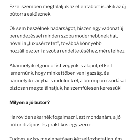
Ezzel szemben megtaláljuk az ellentábort is, akik az új
bútorra esküsznek.
Ők sem beszélnek badarságot, hiszen egy vadonatúj
berendezéssel minden szoba modernebbnek hat,
növeli a „luxusérzetet”, továbbá könnyebb
hozzáilleszteni a szoba rendeltetéséhez, méreteihez.
Akármelyik elgondolást vegyük is alapul, el kell
ismernünk, hogy minkettőben van igazság, és
bármelyik irányba is indulunk el, a bútoripari csodákat
biztosan megtalálhatjuk, ha szemfülesen keressük!
Milyen a jó bútor?
Ha röviden akarnék fogalmazni, azt mondanám, a jó
bútor dizájnos és praktikus egyszerre.
Tudom, ez így meglehetősen kézzelfoghatatlan, ám