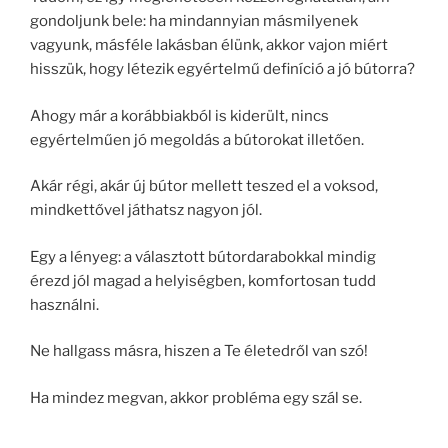
gondoljunk bele: ha mindannyian másmilyenek
vagyunk, másféle lakásban élünk, akkor vajon miért
hisszük, hogy létezik egyértelmű definíció a jó bútorra?
Ahogy már a korábbiakból is kiderült, nincs
egyértelműen jó megoldás a bútorokat illetően.
Akár régi, akár új bútor mellett teszed el a voksod,
mindkettővel játhatsz nagyon jól.
Egy a lényeg: a választott bútordarabokkal mindig
érezd jól magad a helyiségben, komfortosan tudd
használni.
Ne hallgass másra, hiszen a Te életedről van szó!
Ha mindez megvan, akkor probléma egy szál se.