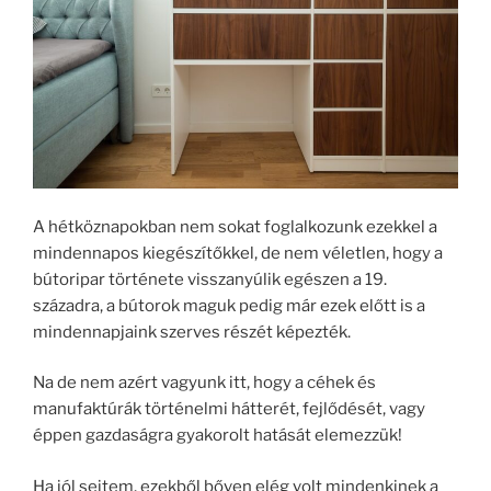
A hétköznapokban nem sokat foglalkozunk ezekkel a
mindennapos kiegészítőkkel, de nem véletlen, hogy a
bútoripar története visszanyúlik egészen a 19.
századra, a bútorok maguk pedig már ezek előtt is a
mindennapjaink szerves részét képezték.
Na de nem azért vagyunk itt, hogy a céhek és
manufaktúrák történelmi hátterét, fejlődését, vagy
éppen gazdaságra gyakorolt hatását elemezzük!
Ha jól sejtem, ezekből bőven elég volt mindenkinek a