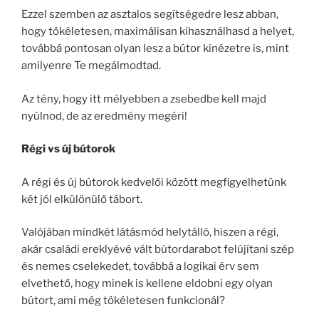
Ezzel szemben az asztalos segítségedre lesz abban,
hogy tökéletesen, maximálisan kihasználhasd a helyet,
továbbá pontosan olyan lesz a bútor kinézetre is, mint
amilyenre Te megálmodtad.
Az tény, hogy itt mélyebben a zsebedbe kell majd
nyúlnod, de az eredmény megéri!
Régi vs új bútorok
A régi és új bútorok kedvelői között megfigyelhetünk
két jól elkülönülő tábort.
Valójában mindkét látásmód helytálló, hiszen a régi,
akár családi ereklyévé vált bútordarabot felújítani szép
és nemes cselekedet, továbbá a logikai érv sem
elvethető, hogy minek is kellene eldobni egy olyan
bútort, ami még tökéletesen funkcionál?