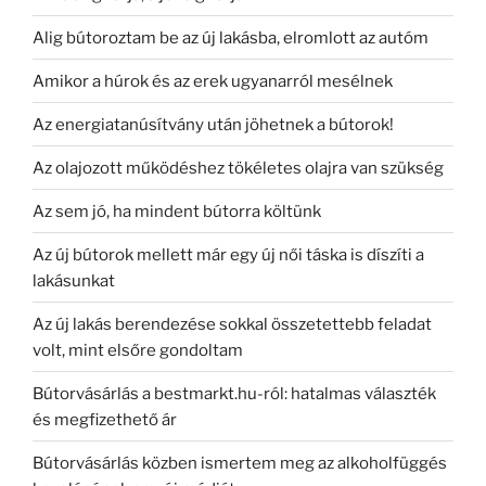
Alig bútoroztam be az új lakásba, elromlott az autóm
Amikor a húrok és az erek ugyanarról mesélnek
Az energiatanúsítvány után jöhetnek a bútorok!
Az olajozott működéshez tökéletes olajra van szükség
Az sem jó, ha mindent bútorra költünk
Az új bútorok mellett már egy új női táska is díszíti a
lakásunkat
Az új lakás berendezése sokkal összetettebb feladat
volt, mint elsőre gondoltam
Bútorvásárlás a bestmarkt.hu-ról: hatalmas választék
és megfizethető ár
Bútorvásárlás közben ismertem meg az alkoholfüggés