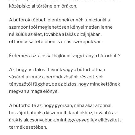
középiskolai történelem órákon.
A bútorok többet jelentenek ennél: funkcionális
szempontból meglehetősen kényelmetlen lenne
nélkülük az élet, továbbá a lakás dizájnjában,
otthonossá tételében is óriási szerepük van.
Érdemes asztalossal bajlódni, vagy irány a bútorbolt?
Az, hogy asztalost hívunk vagy a bútorboltban
vásároljuk meg a berendezésünk részeit, sok
tényezőtől függhet, de az biztos, hogy mindkettőnek
megvan a maga előnye.
A bútorbolté az, hogy gyorsan, néha akár azonnal
hozzájuthatunk a kiszemelt darabokhoz, továbbá az
árak is alacsonyabbak, mint egy egyedileg elkészített
termék esetében.