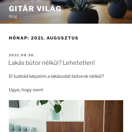
Tartalomhoz
GITÁR VILÁG
Blog
HÓNAP:
2021. AUGUSZTUS
BEKÜLDVE:
2021.08.30.
Lakás bútor nélkül? Lehetetlen!
El tudnád képzelni a lakásodat bútorok nélkül?
Ugye, hogy nem!