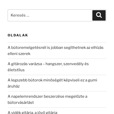
Keresés
Keresé
a
következő
kifejezésre:
OLDALAK
A bútoremelgetésnél is jobban segíthetnek az elhízás
elleni szerek
A gitározás varázsa – hangszer, szenvedély és
életstílus
A legszebb bútorok minőségét képviseli ez a gumi
áruház
A napelemrendszer beszerzése megelőzte a
bútorvásárlást
A vidék gitárja, a jövő gitárja