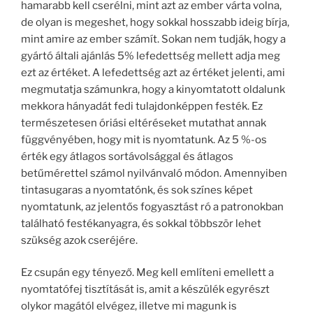
hamarabb kell cserélni, mint azt az ember várta volna,
de olyan is megeshet, hogy sokkal hosszabb ideig bírja,
mint amire az ember számít. Sokan nem tudják, hogy a
gyártó általi ajánlás 5% lefedettség mellett adja meg
ezt az értéket. A lefedettség azt az értéket jelenti, ami
megmutatja számunkra, hogy a kinyomtatott oldalunk
mekkora hányadát fedi tulajdonképpen festék. Ez
természetesen óriási eltéréseket mutathat annak
függvényében, hogy mit is nyomtatunk. Az 5 %-os
érték egy átlagos sortávolsággal és átlagos
betűmérettel számol nyilvánvaló módon. Amennyiben
tintasugaras a nyomtatónk, és sok színes képet
nyomtatunk, az jelentős fogyasztást ró a patronokban
található festékanyagra, és sokkal többször lehet
szükség azok cseréjére.
Ez csupán egy tényező. Meg kell említeni emellett a
nyomtatófej tisztítását is, amit a készülék egyrészt
olykor magától elvégez, illetve mi magunk is