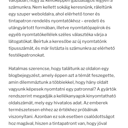
valójában, hogy az kellőképpen gazdaságos legyen a
számunkra. Nem kellett sokáig keresnünk, ráleltünk
egy szuper weboldalra, ahol elérhető toner és
tintapatron rendelés nyomtatókhoz – eredeti és
utángyártott formában, illetve nyomtatópapírok és
egyéb nyomtatókellélek széles választéka várja a
látogatókat. Beírtuk a keresőbe az új nyomtatónk
típusszámát, és már listázta is számunkra az elérhető
festékpatronokat.
Hatalmas szerencse, hogy találtunk az oldalon egy
blogbejegyzést, amely éppen azt a témát feszegette,
amin dilemmáztunk a többiekkel, hogy hány oldalt
vagyunk képesek nyomtatni egy patronnal? A gyártók
rendszerint megadják a kellékanyagok kinyomtatható
oldalszámát, mely egy hivatalos adat. Az emberek
természetesen ehhez az értékhez próbálnak
viszonyítani. Azonban ez sok esetben csalódottságot
hoz magával, hiszen a tintapatront van, hogy jóval