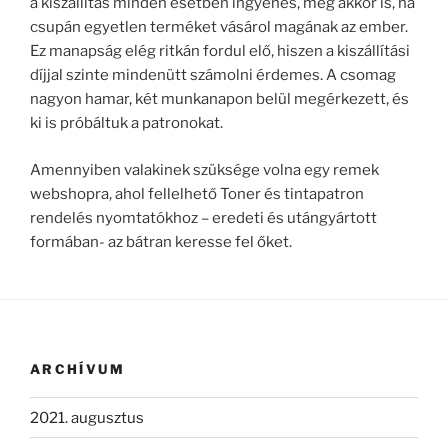
a kiszállítás minden esetben ingyenes, még akkor is, ha
csupán egyetlen terméket vásárol magának az ember.
Ez manapság elég ritkán fordul elő, hiszen a kiszállítási
díjjal szinte mindenütt számolni érdemes. A csomag
nagyon hamar, két munkanapon belül megérkezett, és
ki is próbáltuk a patronokat.
Amennyiben valakinek szüksége volna egy remek
webshopra, ahol fellelhető Toner és tintapatron
rendelés nyomtatókhoz – eredeti és utángyártott
formában- az bátran keresse fel őket.
ARCHÍVUM
2021. augusztus