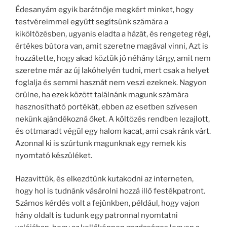
Édesanyám egyik barátnője megkért minket, hogy
testvéreimmel együtt segítsünk számára a
kiköltözésben, ugyanis eladta a házát, és rengeteg régi,
értékes bútora van, amit szeretne magával vinni, Azt is
hozzátette, hogy akad köztük jó néhány tárgy, amit nem
szeretne már az új lakóhelyén tudni, mert csak a helyet
foglalja és semmi hasznát nem veszi ezeknek. Nagyon
örülne, ha ezek között találnánk magunk számára
hasznosítható portékát, ebben az esetben szívesen
nekünk ajándékozná őket. A költözés rendben lezajlott,
és ottmaradt végül egy halom kacat, ami csak ránk várt.
Azonnal ki is szúrtunk magunknak egy remek kis
nyomtató készüléket.
Hazavittük, és elkezdtünk kutakodni az interneten,
hogy hol is tudnánk vásárolni hozzá illő festékpatront.
Számos kérdés volt a fejünkben, például, hogy vajon
hány oldalt is tudunk egy patronnal nyomtatni