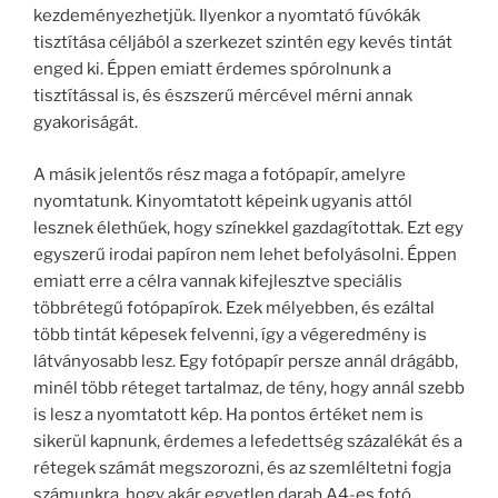
kezdeményezhetjük. Ilyenkor a nyomtató fúvókák
tisztítása céljából a szerkezet szintén egy kevés tintát
enged ki. Éppen emiatt érdemes spórolnunk a
tisztítással is, és észszerű mércével mérni annak
gyakoriságát.
A másik jelentős rész maga a fotópapír, amelyre
nyomtatunk. Kinyomtatott képeink ugyanis attól
lesznek élethűek, hogy színekkel gazdagítottak. Ezt egy
egyszerű irodai papíron nem lehet befolyásolni. Éppen
emiatt erre a célra vannak kifejlesztve speciális
többrétegű fotópapírok. Ezek mélyebben, és ezáltal
több tintát képesek felvenni, így a végeredmény is
látványosabb lesz. Egy fotópapír persze annál drágább,
minél több réteget tartalmaz, de tény, hogy annál szebb
is lesz a nyomtatott kép. Ha pontos értéket nem is
sikerül kapnunk, érdemes a lefedettség százalékát és a
rétegek számát megszorozni, és az szemléltetni fogja
számunkra, hogy akár egyetlen darab A4-es fotó