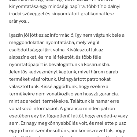
kinyomtatása egy minőségi papírra, több tíz oldalnyi
irodai szöveggel és kinyomtatott grafikonnal lesz
arányos. .
Igazán jól jött ez az információ, így nem vágtunk bele a
meggondolatlan nyomtatásba, mely végül
csalódottsággal járt volna. Kiválasztottuk az
alapszíneket, és mellé feketét, és több féle
nyomtatópapírt is beválogattunk a kosarunkba.
Jelentős kedvezményt kaptunk, mivel három darab
terméket vásároltunk. Utángyártott patronokat
választottunk. Kissé aggódtunk, hogy ezekre a
termékekre nem vonatkozik olyan hosszú garancia,
mint az eredeti termékekre. Találtunk is hamar erre
vonatkozó információt. A garancia minden patron
esetében egy év, függetlenül attól, hogy eredeti-e vagy
sem. Ez nagy megkönnyebbülés volt, és mellette plusz
egy jó hírrel szembesültünk, amikor észrevettük, hogy