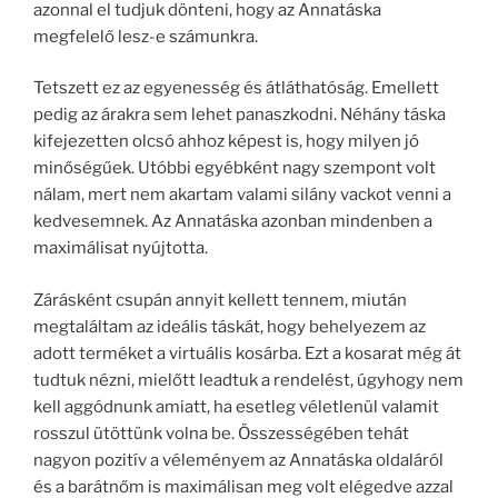
azonnal el tudjuk dönteni, hogy az Annatáska
megfelelő lesz-e számunkra.
Tetszett ez az egyenesség és átláthatóság. Emellett
pedig az árakra sem lehet panaszkodni. Néhány táska
kifejezetten olcsó ahhoz képest is, hogy milyen jó
minőségűek. Utóbbi egyébként nagy szempont volt
nálam, mert nem akartam valami silány vackot venni a
kedvesemnek. Az Annatáska azonban mindenben a
maximálisat nyújtotta.
Zárásként csupán annyit kellett tennem, miután
megtaláltam az ideális táskát, hogy behelyezem az
adott terméket a virtuális kosárba. Ezt a kosarat még át
tudtuk nézni, mielőtt leadtuk a rendelést, úgyhogy nem
kell aggódnunk amiatt, ha esetleg véletlenül valamit
rosszul ütöttünk volna be. Összességében tehát
nagyon pozitív a véleményem az Annatáska oldaláról
és a barátnőm is maximálisan meg volt elégedve azzal