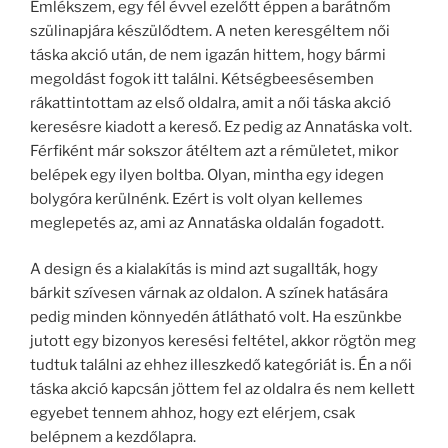
Emlékszem, egy fél évvel ezelőtt éppen a barátnőm
szülinapjára készülődtem. A neten keresgéltem női
táska akció után, de nem igazán hittem, hogy bármi
megoldást fogok itt találni. Kétségbeesésemben
rákattintottam az első oldalra, amit a női táska akció
keresésre kiadott a kereső. Ez pedig az Annatáska volt.
Férfiként már sokszor átéltem azt a rémületet, mikor
belépek egy ilyen boltba. Olyan, mintha egy idegen
bolygóra kerülnénk. Ezért is volt olyan kellemes
meglepetés az, ami az Annatáska oldalán fogadott.
A design és a kialakítás is mind azt sugallták, hogy
bárkit szívesen várnak az oldalon. A színek hatására
pedig minden könnyedén átlátható volt. Ha eszünkbe
jutott egy bizonyos keresési feltétel, akkor rögtön meg
tudtuk találni az ehhez illeszkedő kategóriát is. Én a női
táska akció kapcsán jöttem fel az oldalra és nem kellett
egyebet tennem ahhoz, hogy ezt elérjem, csak
belépnem a kezdőlapra.