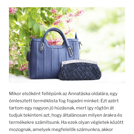
Mikor elsőként fellépünk az Annatáska oldalára, egy
ömlesztett terméklista fog fogadni minket. Ezt azért
tartom egy nagyon jó húzásnak, mert így rögtön át
tudjuk tekinteni azt, hogy általánosan milyen árakra és
termékekre számítsunk. Ha ezek olyan végletek között
mozognak, amelyek megfelelők számunkra, akkor