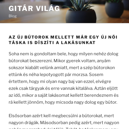
Tartalomhoz
GITÁR VILÁG
Blog
AZ ÚJ BÚTOROK MELLETT MÁR EGY ÚJ NŐI
TÁSKA IS DÍSZÍTI A LAKÁSUNKAT
Soha nem is gondoltam bele, hogy milyen nehéz dolog
bútorokat beszerezni. Mikor gyerek voltam, anyám
sokszor kiabált velünk amiatt, mert a szép bútorokon
ettünk és néha lepotyogott pár morzsa. Sosem
értettem, hogy mi olyan nagy baj van ezzel, elvégre
ezek csak tárgyak és erre vannak kitalálva. Aztán eljött
az idő, mikor a saját lakásomat kellett berendeznem és
rá kellett jönnöm, hogy micsoda nagy dolog egy bútor.
Elsősorban azért kell megbecsülni a bútorokat, mert
nagyon drágák. Másodsorban pedig azért, mert nagyon