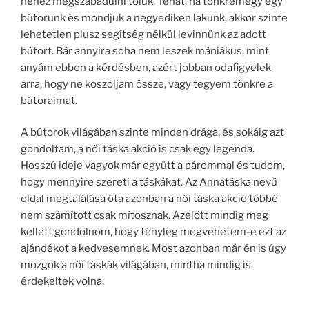
nehéz megszabadulni tőlük. Tehát, ha tönkremegy egy
bútorunk és mondjuk a negyediken lakunk, akkor szinte
lehetetlen plusz segítség nélkül levinnünk az adott
bútort. Bár annyira soha nem leszek mániákus, mint
anyám ebben a kérdésben, azért jobban odafigyelek
arra, hogy ne koszoljam össze, vagy tegyem tönkre a
bútoraimat.
A bútorok világában szinte minden drága, és sokáig azt
gondoltam, a női táska akció is csak egy legenda.
Hosszú ideje vagyok már együtt a párommal és tudom,
hogy mennyire szereti a táskákat. Az Annatáska nevű
oldal megtalálása óta azonban a női táska akció többé
nem számított csak mítosznak. Azelőtt mindig meg
kellett gondolnom, hogy tényleg megvehetem-e ezt az
ajándékot a kedvesemnek. Most azonban már én is úgy
mozgok a női táskák világában, mintha mindig is
érdekeltek volna.