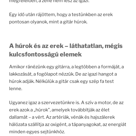
megfelelően, a zene nem lesz az igazi.
Egy idő után rájöttem, hogy a testünkben az erek
pontosan olyanok, mint a gitár húrok.
A húrok és az erek – láthatatlan, mégis
kulcsfontosságú elemek
Amikor ránézünk egy gitárra, a legtöbben a formáját, a
lakkozását, a fogólapot nézzük. De az igazi hangot a
húrok adják. Nélkülük a gitár csak egy szép fa test
lenne.
Ugyanez igaz a szervezetünkre is. A szív a motor, de az
erek azok a „húrok”, amelyek továbbítják az élet
dallamát – a vért. Az artériák, vénák és hajszálerek
hálózata szállítja az oxigént, a tápanyagokat, az energiát
minden egyes sejtünkhöz.