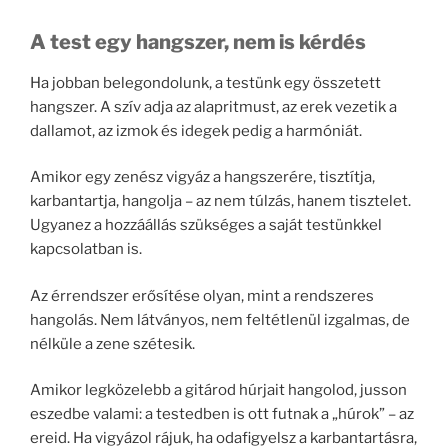
A test egy hangszer, nem is kérdés
Ha jobban belegondolunk, a testünk egy összetett
hangszer. A szív adja az alapritmust, az erek vezetik a
dallamot, az izmok és idegek pedig a harmóniát.
Amikor egy zenész vigyáz a hangszerére, tisztítja,
karbantartja, hangolja – az nem túlzás, hanem tisztelet.
Ugyanez a hozzáállás szükséges a saját testünkkel
kapcsolatban is.
Az érrendszer erősítése olyan, mint a rendszeres
hangolás. Nem látványos, nem feltétlenül izgalmas, de
nélküle a zene szétesik.
Amikor legközelebb a gitárod húrjait hangolod, jusson
eszedbe valami: a testedben is ott futnak a „húrok” – az
ereid. Ha vigyázol rájuk, ha odafigyelsz a karbantartásra,