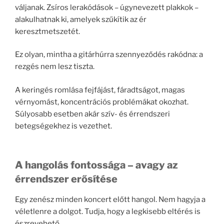
váljanak. Zsíros lerakódások – úgynevezett plakkok –
alakulhatnak ki, amelyek szűkítik az ér
keresztmetszetét.
Ez olyan, mintha a gitárhúrra szennyeződés rakódna: a
rezgés nem lesz tiszta.
A keringés romlása fejfájást, fáradtságot, magas
vérnyomást, koncentrációs problémákat okozhat.
Súlyosabb esetben akár szív- és érrendszeri
betegségekhez is vezethet.
A hangolás fontossága – avagy az
érrendszer erősítése
Egy zenész minden koncert előtt hangol. Nem hagyja a
véletlenre a dolgot. Tudja, hogy a legkisebb eltérés is
észrevehető.