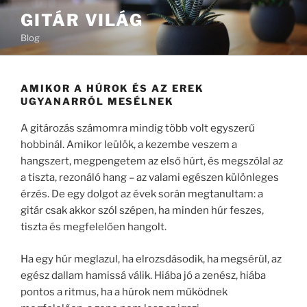
Tartalomhoz
GITÁR VILÁG
Blog
AMIKOR A HÚROK ÉS AZ EREK
UGYANARRÓL MESÉLNEK
A gitározás számomra mindig több volt egyszerű
hobbinál. Amikor leülök, a kezembe veszem a
hangszert, megpengetem az első húrt, és megszólal az
a tiszta, rezonáló hang – az valami egészen különleges
érzés. De egy dolgot az évek során megtanultam: a
gitár csak akkor szól szépen, ha minden húr feszes,
tiszta és megfelelően hangolt.
Ha egy húr meglazul, ha elrozsdásodik, ha megsérül, az
egész dallam hamissá válik. Hiába jó a zenész, hiába
pontos a ritmus, ha a húrok nem működnek