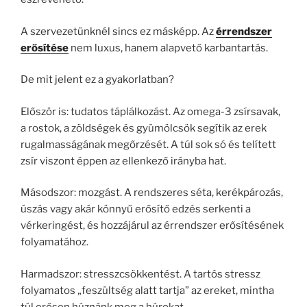
A szervezetünknél sincs ez másképp. Az
érrendszer
erősítése
nem luxus, hanem alapvető karbantartás.
De mit jelent ez a gyakorlatban?
Először is: tudatos táplálkozást. Az omega-3 zsírsavak,
a rostok, a zöldségek és gyümölcsök segítik az erek
rugalmasságának megőrzését. A túl sok só és telített
zsír viszont éppen az ellenkező irányba hat.
Másodszor: mozgást. A rendszeres séta, kerékpározás,
úszás vagy akár könnyű erősítő edzés serkenti a
vérkeringést, és hozzájárul az érrendszer erősítésének
folyamatához.
Harmadszor: stresszcsökkentést. A tartós stressz
folyamatos „feszültség alatt tartja” az ereket, mintha
túl erősen húznánk meg a húrokat.