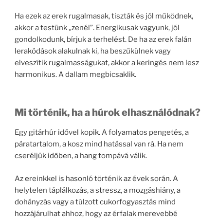
Ha ezek az erek rugalmasak, tiszták és jól működnek,
akkor a testünk „zenél”. Energikusak vagyunk, jól
gondolkodunk, bírjuk a terhelést. De ha az erek falán
lerakódások alakulnak ki, ha beszűkülnek vagy
elveszítik rugalmasságukat, akkor a keringés nem lesz
harmonikus. A dallam megbicsaklik.
Mi történik, ha a húrok elhasználódnak?
Egy gitárhúr idővel kopik. A folyamatos pengetés, a
páratartalom, a kosz mind hatással van rá. Ha nem
cseréljük időben, a hang tompává válik.
Az ereinkkel is hasonló történik az évek során. A
helytelen táplálkozás, a stressz, a mozgáshiány, a
dohányzás vagy a túlzott cukorfogyasztás mind
hozzájárulhat ahhoz, hogy az érfalak merevebbé